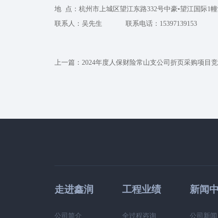
地 点：杭州市上城区望江东路332号中豪•望江国际1幢
联系人：吴先生 联系电话：15397139153
上一篇：
2024年度人保财险常山支公司折页采购项目
走进鑫润
工程业绩
新闻
公司简介
全过程咨询
公司新闻