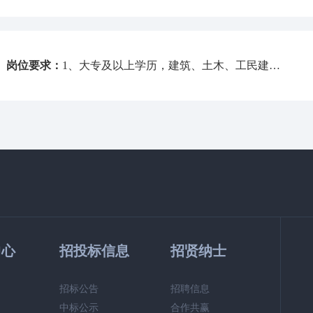
岗位要求：
1、大专及以上学历，建筑、土木、工民建类相关专业；2、持有国家注册监理工程师证书并能及时转注；
中心
招投标信息
招贤纳士
招标公告
招聘信息
中标公示
合作共赢