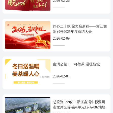
2026-02-26
同心二十载 聚力启新程——浙江鑫
润召开2025年度总结大会
2026-02-09
鑫润公益｜一杯姜茶 温暖杭城
2026-02-04
总投资5.99亿！浙江鑫润中标温州
市龙湾区瑶溪南单元12-A-08a地块
全过程工程咨询项目