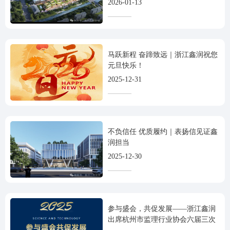
2026-01-13
马跃新程 奋蹄致远｜浙江鑫润祝您
元旦快乐！
2025-12-31
不负信任 优质履约｜表扬信见证鑫
润担当
2025-12-30
参与盛会，共促发展——浙江鑫润
出席杭州市监理行业协会六届三次