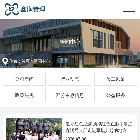
鑫润管理
位置：
首页
> 新闻中心
公司新闻
行业动态
员工风采
政策法规
部分中标信息
公益服务
追寻红色足迹 赓续红色血脉｜浙江
鑫润党支部走进军旗升起的地方
2026-07-06