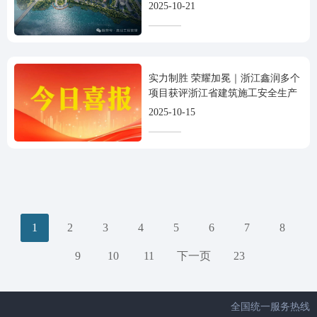
式开工！
2025-10-21
实力制胜 荣耀加冕｜浙江鑫润多个
项目获评浙江省建筑施工安全生产
标准化优良工地
2025-10-15
1
2
3
4
5
6
7
8
9
10
11
下一页
23
全国统一服务热线