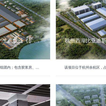
杭州中策橡胶有限公司（安吉）生产线迁（扩）建项目
杭州西湖比亚迪
区、宿舍楼、综合仓库、热电区域等，建筑面积134885.9平方米。
该项目位于杭州余杭区，占地面积217486.7平方米，建筑主体包括制造车间厂