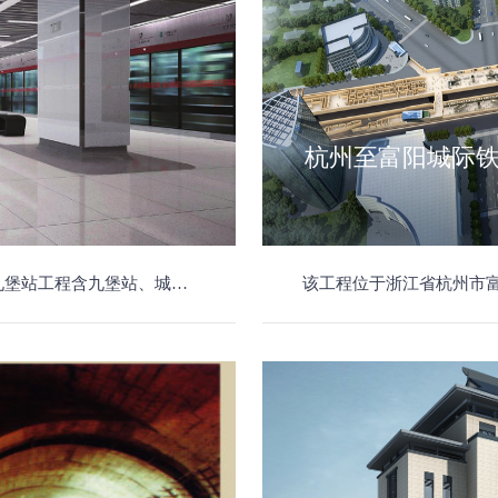
杭州至富阳城际铁路
75米，装配式钢筋砼衬砌环内径5.5米，外径6.2米，总投资26377万元。
该工程位于浙江省杭州市富阳区金桥南北路，起止里程DK17+130.254～DK23+063.86，管段