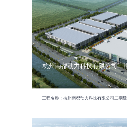
杭州南都动力科技有限公司二
工程名称：杭州南都动力科技有限公司二期建设工程 工程地点：余杭经济开发区宏达路120号 工程概况：本工程为框架三层；监理建筑面积126500平方米，监理内容