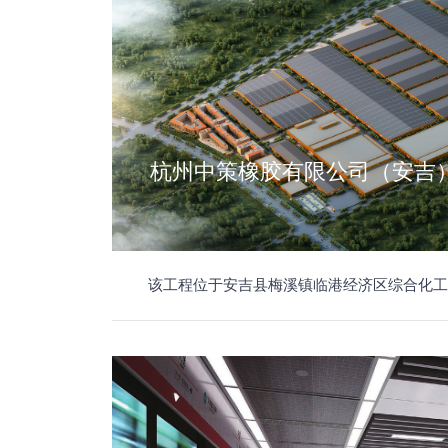
该工程位于安吉县梅溪镇临港经济区综合化工组团内；包含胶浆房、总降压站、机修车间、净水站、污水处理站、钢瓶库、硫磺库、工艺油罐区、油桶