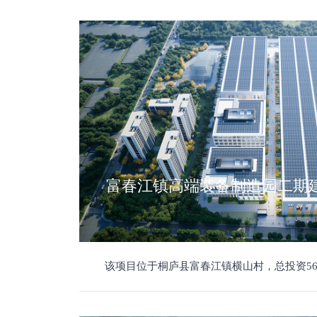
富春江镇高端装备制造园二期
该项目位于桐庐县富春江镇横山村，总投资56802.07万元，主要建设内容包括新建大跨度单层重机械厂房1幢，高度不超过30米，新建大跨度单层重机械