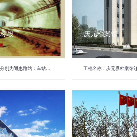
1标段
庆元档案馆
于杭州南站枢纽工程市政东广场地下，地下共三层；虎山北竖井：主体结构尺寸为20.1米*28.3米，基坑开挖深度约34.27米。
工程名称：庆元县档案馆迁建工程项目 工程概况：该工程选址于濛洲街道小济洋区块（下滩路和东环路交叉口的东北侧），总用地面积4487.56平方米