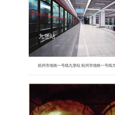
九堡站
杭州市地铁一号线九堡站 杭州市地铁一号线九堡站工程含九堡站、城站站~湖滨站区间、红普站~九堡站区间、九堡站~九堡东站区间监理项目，全长3706.0