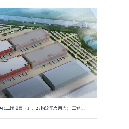
配套用房） 工程地点：萧山区 工程规模：69698平方 工程概算：13500万元。