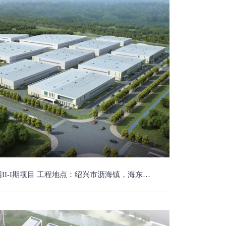
 工程规模：该项目由七栋单层钢结构厂房和二栋四层钢筋混凝土结构厂房和门卫房、物业房等建筑组成，总建筑面积约80300平方米，总投资约15600万元。