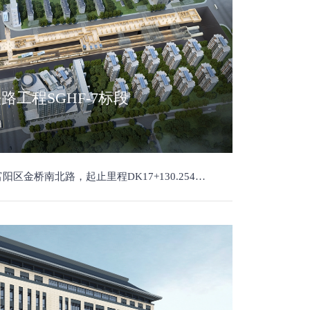
工程SGHF-7标段
长度5.287km，汽车北站区间/汽车北站/汽车北站～高教路站区间/高教路站/高教路站～富春站区间/富春站/富春站～桂花路站区间/桂花路站共4站3区间和5座复建桥。