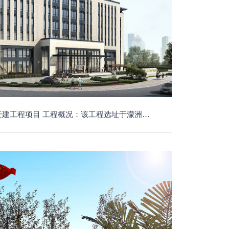
，总建筑面积10551.2平方米，其中地上建筑七层，建筑面积8944.7平方米，地下建筑一层，建筑面积1606.5平方米（含人防工程面积840平方米），并进行道路、管线、绿化、亮化等附属工程建设，项目投资概算为5077万元。