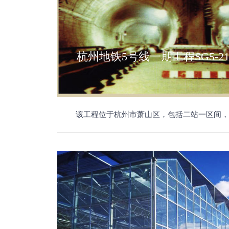
杭州地铁5号线一期工程SG5-2
该工程位于杭州市萧山区，包括二站一区间，分别为通惠路站：车站总长为189.985米，宽度为21.3米，高度为13.11米，站台宽度为12.6米；通惠路站~火车南站区间：隧道右线长度1652.695米，左线长度1655.575米；火车南站：该站位