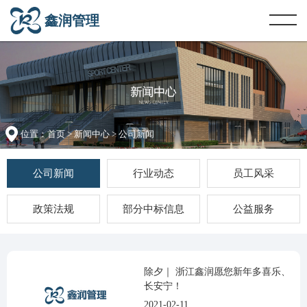
鑫润管理
位置：
首页
>
新闻中心
> 公司新闻
公司新闻
行业动态
员工风采
政策法规
部分中标信息
公益服务
除夕｜ 浙江鑫润愿您新年多喜乐、
长安宁！
2021-02-11