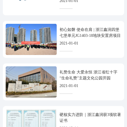
2021-01-01
初心如磐 使命在肩 | 浙江鑫润四堡
七堡单元JG1403-18地块安置房项目
隆重开工！
2021-01-01
礼赞生命 大爱永恒 浙江省红十字
“生命礼赞”主题文化公园开园
2021-01-01
硬核实力进阶｜浙江鑫润获3项软著
证书