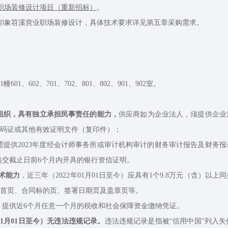
业职场装修设计项目（重新招标）
。
度印象苕溪营业职场装修设计，具体技术要求详见第五章采购需求。
。
602、701、702、801、802、901、902室。
组织，具有独立承担民事责任的能力，
供应商如为企业法人，须提供企业
码证或其他有效证明文件（复印件）；
需提供2023年度经会计师事务所或审计机构审计的财务审计报告及财务
递交截止日前6个月内开具的银行资信证明。
术能力
，近三年（2022年01月01日至今）应具有1个9.8万元（含）
首页、合同标的页、签署日期页及盖章页等。
，提供近6个月任意一个月的税收和社会保障资金缴纳凭证。
01月01日至今）无违法违规记录。
违法违规记录是指被“信用中国”列入