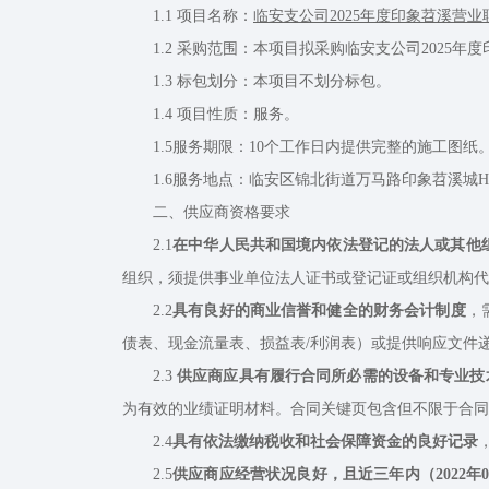
1.1 项目名称：
临安支公司2025年度印象苕溪营
1.2 采购范围：本项目拟采购临安支公司2025年
1.3 标包划分：本项目不划分标包。
1.4 项目性质：服务。
1.5服务期限：10个工作日内提供完整的施工图纸
1.6服务地点：临安区锦北街道万马路印象苕溪城H1幢601、
二、供应商资格要求
2.1
在中华人民共和国境内依法登记的法人或其他
组织，须提供事业单位法人证书或登记证或组织机构代
2.2
具有良好的商业信誉和健全的财务会计制度
，
债表、现金流量表、损益表/利润表）或提供响应文件
2.3
供应商应具有履行合同所必需的设备和专业技
为有效的业绩证明材料。合同关键页包含但不限于合同
2.4
具有依法缴纳税收和社会保障资金的良好记录
2.5
供应商应经营状况良好，且近三年内（2022年