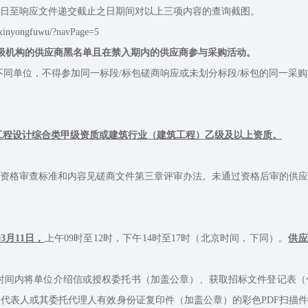
日至响应文件递交截止之日期间对以上三项内容的查询截图。
yongfuwu/?navPage=5
级机构的供应商黑名单且在禁入期内的供应商参与采购活动。
同单位，不得参加同一标段/标包磋商响应或未划分标段/标包的同一采
的工程设计综合类甲级资质或建筑行业（建筑工程）乙级及以上资质。
格审查标准和内容见磋商文件第三章评审办法。未通过资格后审的供应
03月11日，
上午09时至12时，下午14时至17时（北京时间，下同）。
供应商
时间内将单位介绍信或授权委托书（加盖公章）、获取招标文件登记表（
人或其委托代理人有效身份证复印件（加盖公章）的彩色PDF扫描件以电子邮