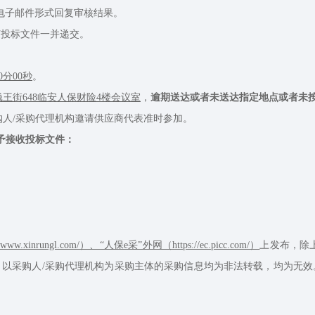
电子邮件形式回复审核结果。
随投标文件一并递交。
00分00秒
。
王街648临安人保财险4楼会议室
，
逾期送达或者未送达指定地点或者未
人/采购代理机构邀请供应商代表准时参加。
予接收投标文件：
.xinrungl.com/）、“人保e采”外网（https://ec.picc.com/）
上发布，除
以采购人/采购代理机构为采购主体的采购信息均为非法转载，均为无效