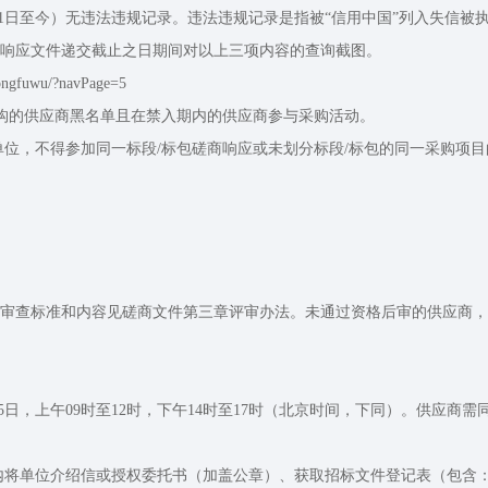
1月01日至今）无违法违规记录。违法违规记录是指被“信用中国”列入失
响应文件递交截止之日期间对以上三项内容的查询截图。
gfuwu/?navPage=5
机构的供应商黑名单且在禁入期内的供应商参与采购活动。
同单位，不得参加同一标段/标包磋商响应或未划分标段/标包的同一采购项
审查标准和内容见磋商文件第三章评审办法。未通过资格后审的供应商，
25日，上午09时至12时，下午14时至17时（北京时间，下同）。供应商需同步在“人保
间内将单位介绍信或授权委托书（加盖公章）、获取招标文件登记表（包含