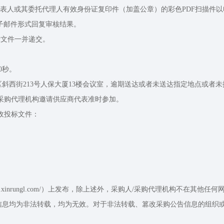
或其委托代理人有效身份证复印件（加盖公章）的彩色PDF扫描件以电子邮件
子邮件形式回复审核结果。
投标文件一并递交。
00秒。
区斜西街213号人保大厦13楼会议室，逾期送达或者未送达指定地点或者
/采购代理机构邀请供应商代表准时参加。
接收投标文件：
ww.xinrungl.com/）上发布，除上述外，采购人/采购代理机构不在
信息均为非法转载，均为无效。对于非法转载、篡改采购公告信息的组织或