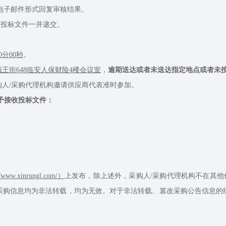
电子邮件形式回复审核结果。
随投标文件一并递交。
00分00秒
。
王街648临安人保财险4楼会议室
，
逾期送达或者未送达指定地点或者未
人/采购代理机构邀请供应商代表准时参加。
予接收投标文件：
w.xinrungl.com/）
上发布，除上述外，采购人/采购代理机构不在其
采购信息均为非法转载，均为无效。对于非法转载、篡改采购公告信息的