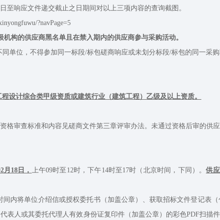
日至响应文件递交截止之日期间对以上三项内容的查询截图。
yongfuwu/?navPage=5
级机构的供应商黑名单且在禁入期内的供应商参与采购活动。
同单位，不得参加同一标段/标包磋商响应或未划分标段/标包的同一采
的工程设计综合类甲级资质或建筑行业（建筑工程）乙级及以上资质。
格审查标准和内容见磋商文件第三章评审办法。未通过资格后审的供应
02月18日，
上午09时至12时，下午14时至17时（北京时间，下同）。
供应商
时间内将单位介绍信或授权委托书（加盖公章）、获取招标文件登记表（
人或其委托代理人有效身份证复印件（加盖公章）的彩色PDF扫描件以电子邮