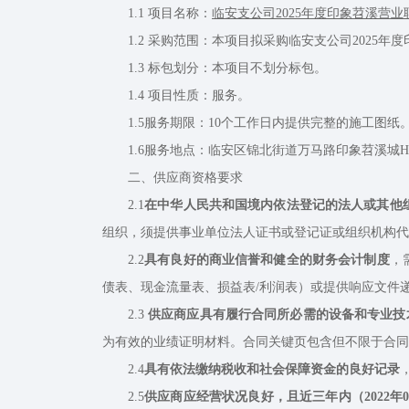
1.1 项目名称：
临安支公司2025年度印象苕溪营
1.2 采购范围：本项目拟采购临安支公司2025年
1.3 标包划分：本项目不划分标包。
1.4 项目性质：服务。
1.5服务期限：10个工作日内提供完整的施工图纸
1.6服务地点：临安区锦北街道万马路印象苕溪城H1幢601、
二、供应商资格要求
2.1
在中华人民共和国境内依法登记的法人或其他
组织，须提供事业单位法人证书或登记证或组织机构代
2.2
具有良好的商业信誉和健全的财务会计制度
，
债表、现金流量表、损益表/利润表）或提供响应文件
2.3
供应商应具有履行合同所必需的设备和专业技
为有效的业绩证明材料。合同关键页包含但不限于合同
2.4
具有依法缴纳税收和社会保障资金的良好记录
2.5
供应商应经营状况良好，且近三年内（2022年