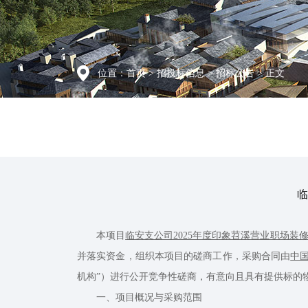
位置：
首页
>
招投标信息
>
招标公告
> 正文
临
本项目
临安支公司2025年度印象苕溪营业职场装
并落实资金，组织本项目的磋商工作，采购合同由
中
机构”）进行公开竞争性磋商，有意向且具有提供标的
一、项目概况与采购范围