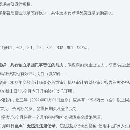
业职场装修设计项目
。
度印象苕溪营业职场装修设计，具体技术要求详见第五章采购需求。
。
602、701、702、801、802、901、902室。
组织，具有独立承担民事责任的能力，
供应商如为企业法人，须提供企业
码证或其他有效证明文件（复印件）；
需提供2023年度经会计师事务所或审计机构审计的财务审计报告及财务
递交截止日前6个月内开具的银行资信证明。
术能力
，近三年（2022年01月01日至今）应具有1个9.8万元（含）
首页、合同标的页、签署日期页及盖章页等。
，提供近6个月任意一个月的税收和社会保障资金缴纳凭证。
01月01日至今）无违法违规记录。
违法违规记录是指被“信用中国”列入