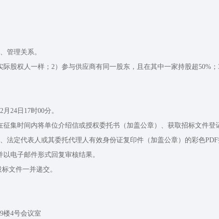
、管理关系。
实际股权人一样；2）参与供应商有同一股东，且在其中一家持股超50%；
2月24日17时00分。
在征集时间内将单位介绍信或授权委托书（加盖公章）、获取招标文件登
定代表人或其委托代理人有效身份证复印件（加盖公章）的彩色PDF扫描件以
并以电子邮件形式回复审核结果。
随投标文件一并递交。
9楼4号会议室