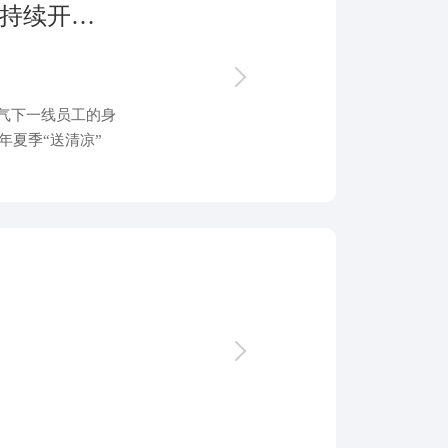
战高温、嘱安全、送清凉——浙江鑫润持续开展夏日“送清凉”活动
气下一线员工的身
年夏季“送清凉”