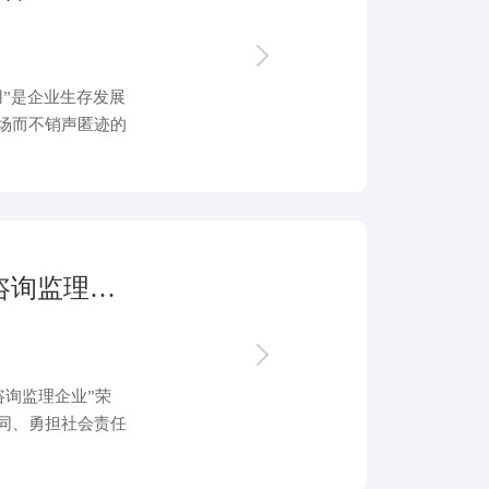
”是企业生存发展
场而不销声匿迹的
【鑫润荣誉】浙江鑫润荣获“市级优秀咨询监理企业”荣誉称号
咨询监理企业”荣
同、勇担社会责任
竞争优势和品牌价