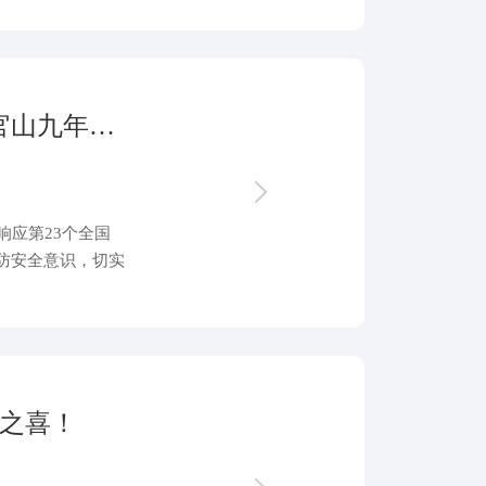
以练促战，筑牢防线！浙江鑫润“余杭官山九年一贯制学校”项目开展消防应急演练
应第23个全国
防安全意识，切实
应急救援流程，近
人讲安全、个个会
拟疏散演练活动。
之喜！