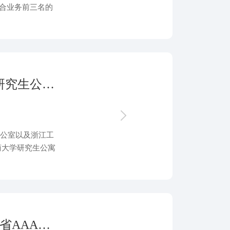
综合业务前三名的
部颁发流动红旗以
破土展宏图！浙江鑫润“浙江工商大学研究生公寓建设工程”盛大开工！
办公室以及浙江工
商大学研究生公寓
袁威出席仪式，并
荣誉加冕｜浙江鑫润连续八年蝉联浙江省AAA级“守合同重信用”企业称号