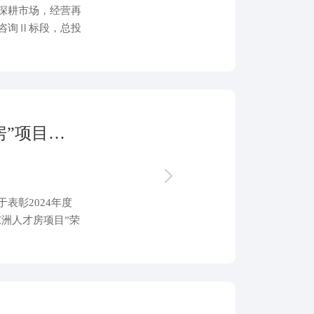
深耕市场，经营再
咨询Ⅱ标段，总投
环境方面迈出了重
党旗飘扬在一线！浙江鑫润“东洲人才房”项目获“优秀红色工地”荣誉称号
表彰2024年度
东洲人才房项目”荣