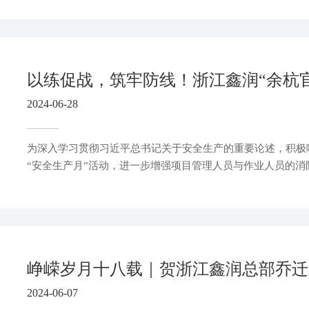
2024-06-28
为深入学习贯彻习近平总书记关于安全生产的重要论述，积极响
“安全生产月”活动，进一步增强项目管理人员与作业人员的消
提高其应急逃生疏散演练能力，熟练掌握项目一线突发事件的
日，浙江鑫润“余杭官山九年一贯制学校”项目，紧紧围绕“人
应急——畅通生命通道”活动主题，开展了生活区消防安全模
峥嵘岁月十八载｜贺浙江鑫润总部乔迁
2024-06-07