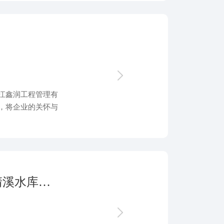
江鑫润工程管理有
，将企业的关怀与
总投资11.95亿！浙江鑫润中标宁海县清溪水库移民安置房工程全过程工程咨询Ⅱ标段